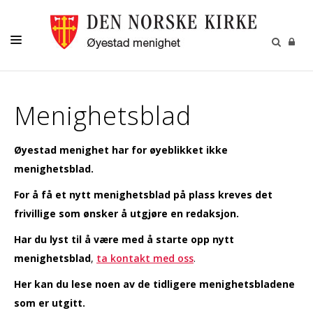
VÅR MENIGHET
Menighetsblad
BARN OG UNGE
KONFIRMASJON
Øyestad menighet har for øyeblikket ikke
MENIGHETSBLAD
menighetsblad.
For å få et nytt menighetsblad på plass kreves det
DÅP-VIGSEL-GRAVFERD
frivillige som ønsker å utgjøre en redaksjon.
KONTAKT
Har du lyst til å være med å starte opp nytt
menighetsblad
,
ta kontakt med oss
.
Her kan du lese noen av de tidligere menighetsbladene
som er utgitt.