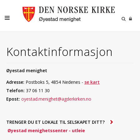
VÅR MENIGHET
Kontaktinformasjon
BARN OG UNGE
KONFIRMASJON
Øyestad menighet
MENIGHETSBLAD
Adresse:
Postboks 5, 4854 Nedenes
-
se kart
DÅP-VIGSEL-GRAVFERD
Telefon:
37 06 11 30
Epost:
oyestad.menighet@agderkirken.no
KONTAKT
TRENGER DU ET LOKALE TIL SELSKAPET DITT?
Øyestad menighetssenter - utleie